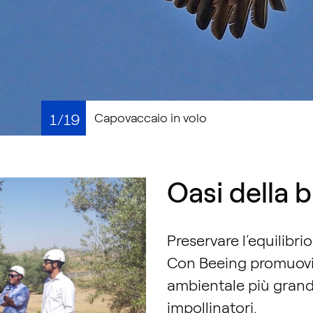
1/19
Capovaccaio in volo
Oasi della b
Preservare l’equilibri
Con Beeing promuovia
ambientale più grande 
impollinatori.