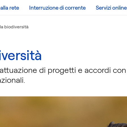
lla rete
Interruzione di corrente
Servizi online
la biodiversità
iversità
attuazione di progetti e accordi con 
zionali.