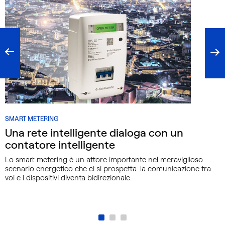
I
SMART METERING
NUOVI
Una rete intelligente dialoga con un
CONTATORI
contatore intelligente
OPEN
METER
Lo smart metering è un attore importante nel meraviglioso
scenario energetico che ci si prospetta: la comunicazione tra
voi e i dispositivi diventa bidirezionale.