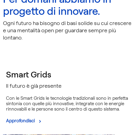
blu
su
progetto di innovare.
sfondo
del
cielo
Ogni futuro ha bisogno di basi solide su cui crescere
con
e una mentalità open per guardare sempre più
operaio
lontano.
che
scruta
l'orizzonte
Smart Grids
Il futuro è già presente
Con le Smart Grids le tecnologie tradizionali sono in perfetta
sintonia con quelle più innovative, integrate con le energie
rinnovabili e le persone sono il centro di questo sistema.
Approfondisci