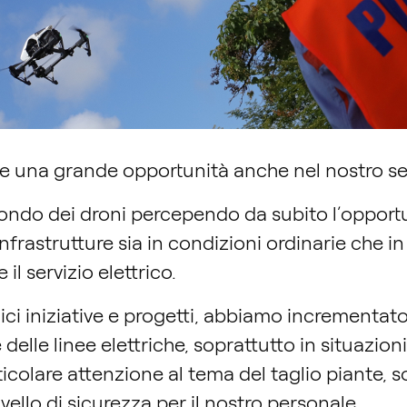
e una grande opportunità anche nel nostro set
mondo dei droni percependo da subito l’opportu
nfrastrutture sia in condizioni ordinarie che i
l servizio elettrico.
lici iniziative e progetti, abbiamo incrementat
e delle linee elettriche, soprattutto in situazio
icolare attenzione al tema del taglio piante, s
vello di sicurezza per il nostro personale.