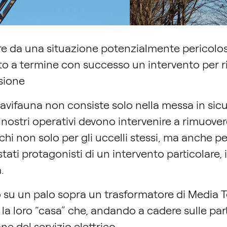
re da una situazione potenzialmente pericolos
ato a termine con successo un intervento per r
sione
’avifauna non consiste solo nella messa in sicure
 i nostri operativi devono intervenire a rimuover
chi non solo per gli uccelli stessi, ma anche per
ati protagonisti di un intervento particolare,
.
ato su un palo sopra un trasformatore di Media
la loro “casa” che, andando a cadere sulle par
one del servizio elettrico.