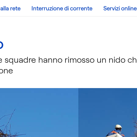
lla rete
Interruzione di corrente
Servizi online
o
e squadre hanno rimosso un nido che
ione