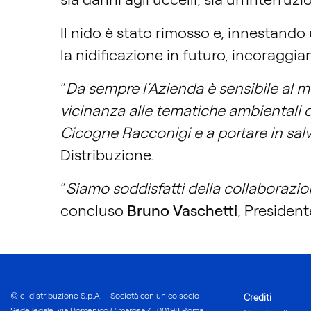
Il nido è stato rimosso e, innestando
la nidificazione in futuro, incoraggia
“
Da sempre l’Azienda è sensibile al m
vicinanza alle tematiche ambientali de
Cicogne Racconigi e a portare in salv
Distribuzione.
“
Siamo soddisfatti della collaborazio
concluso
Bruno Vaschetti
, Presiden
© e-distribuzione S.p.A. - Società con unico socio
Crediti
Sede legale: via Domenico Cimarosa 4, 00198 Roma