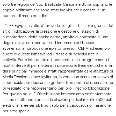
solo tre regioni del Sud, Basilicata, Calabria e Sicilia, ospitano le
coppie nidificanti che sono state individuate e censite in un
numero di meno quindici.
Il “LIFE Egyptian vulture” prevede, tra gli altri, la sorveglianza dei
siti di nidificazione, la creazione e gestione di stazioni di
alimentazione, dette anche carnai, attività di contrasto all’uso
illegale del veleno, per evitare il fenomeno dei bocconi
avvelenati, la riproduzione ex-situ, presso il CERM ad esempio,
cuore di queste iniziative, ed il rilascio di individui nati in
cattività. Parte integrante e fondamentale del progetto sono i
nostri interventi per mettere in sicurezza le linee elettriche: una
delle principali minacce è infatti rappresentata dalle strutture di
Media Tensione, dove l’avifauna, in zone con scarsa presenza di
alberi, sosta per riposarsi o godere di un punto di osservazione
privilegiato, che rappresentano per loro il rischio folgorazione.
Per questo noi di E-Distribuzione interveniamo costantemente:
stiamo effettuando una serie di azioni per isolare oltre 500 pali
elettrici in aree sensibili non solo per il capovaccaio, ma anche
per altre specie.