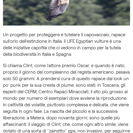
Un progetto per proteggere e tutelare il capovaccaio, rapace
sull’orlo dell’estinzione in Italia: il LIFE Egyptian vulture è una
delle iniziative capofila che ci vedono in campo per la tutela
della biodiversità in Italia e Spagna
Si chiama Clint, come l’attore premio Oscar, e quando è nato,
proprio il giorno del compleanno del regista americano, pesava
solo 50 grammi. A prendersi cura di questo rapace dal look un
po’ punk per la sua cresta di piume, sono stati, in Toscana, gli
esperti del CERM, Centro Rapaci Minacciati, il sito più grosso al
mondo per numero di esemplari dove avviene la riproduzione
in cattività del volatile, piuttosto complessa e delicata, che viene
seguita in ogni fase. La nascita del piccolo e la successiva
liberazione, a Matera, dopo novanta giorni, sono quelle più
affascinanti: il viaggio di Clint, che, come ogni altro simile, viene
dotato di una sorta di “zainetto” gps, non invasivo, per seguirne