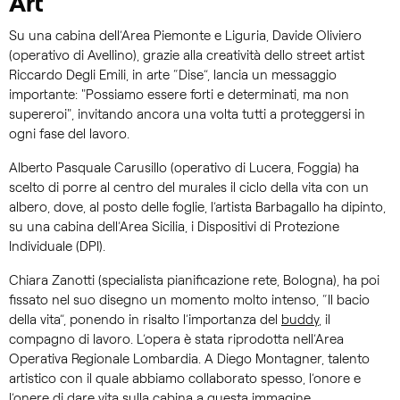
Art
Su una cabina dell’Area Piemonte e Liguria, Davide Oliviero
(operativo di Avellino), grazie alla creatività dello street artist
Riccardo Degli Emili, in arte “Dise”, lancia un messaggio
importante: "Possiamo essere forti e determinati, ma non
supereroi", invitando ancora una volta tutti a proteggersi in
ogni fase del lavoro.
Alberto Pasquale Carusillo (operativo di Lucera, Foggia) ha
scelto di porre al centro del murales il ciclo della vita con un
albero, dove, al posto delle foglie, l’artista Barbagallo ha dipinto,
su una cabina dell’Area Sicilia, i Dispositivi di Protezione
Individuale (DPI).
Chiara Zanotti (specialista pianificazione rete, Bologna), ha poi
fissato nel suo disegno un momento molto intenso, “Il bacio
della vita”, ponendo in risalto l’importanza del
buddy
, il
compagno di lavoro. L’opera è stata riprodotta nell’Area
Operativa Regionale Lombardia. A Diego Montagner, talento
artistico con il quale abbiamo collaborato spesso, l’onore e
l’onere di dare vita sulla cabina a questa immagine.