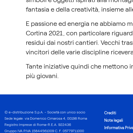
fantasia e della creatività, insieme al
E passione ed energia ne abbiamo me
Cortina 2021, con particolare riguard
residui dai nostri cantieri. Vecchi tras
vincitori delle varie discipline riceve
Tante iniziative quindi che mettono in 
più giovani.
© e-distribuzione S.p.A. - Società con unico socio
Crediti
Sede legale: via Domenico Cimarosa 4, 00198 Roma
Note legali
Registro Imprese di Roma-R.E.A. 922436
Informativa Priv
Gruppo IVA P.IVA 15844561009 C. F. 05779711000