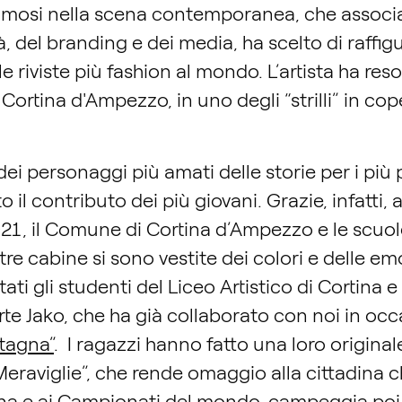
 famosi nella scena contemporanea, che associa
, del branding e dei media, ha scelto di raffig
le riviste più fashion al mondo. L’artista ha r
i Cortina d'Ampezzo, in uno degli “strilli” in c
i personaggi più amati delle storie per i più p
il contributo dei più giovani. Grazie, infatti, a
1, il Comune di Cortina d’Ampezzo e le scuole 
 cabine si sono vestite dei colori e delle emoz
ati gli studenti del Liceo Artistico di Cortina e
te Jako, che ha già collaborato con noi in occa
tagna”
. I ragazzi hanno fatto una loro original
 Meraviglie”, che rende omaggio alla cittadina 
agna e ai Campionati del mondo, campeggia poi 