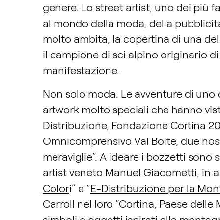
genere. Lo street artist, uno dei più
al mondo della moda, della pubblicità
molto ambita, la copertina di una del
il campione di sci alpino originario d
manifestazione.
Non solo moda. Le avventure di uno de
artwork molto speciali che hanno visto 
Distribuzione, Fondazione Cortina 202
Omnicomprensivo Val Boite, due nostre
meraviglie”. A ideare i bozzetti sono st
artist veneto Manuel Giacometti, in ar
Color
i” e “
E-Distribuzione per la Mon
Carroll nel loro “Cortina, Paese delle
simboli e oggetti ispirati alla mont