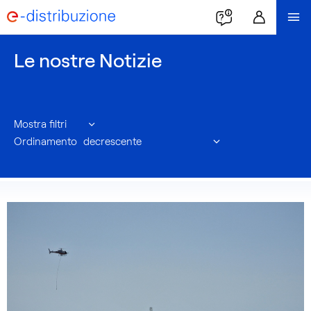
Le nostre Notizie
Mostra filtri
Ordinamento
La
sezione
contiene
una
selezione
di
articoli