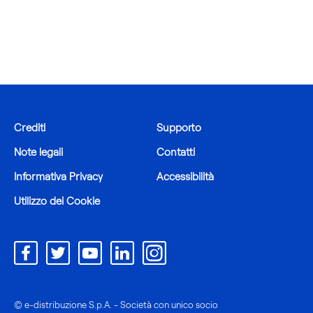
La
sezione
contiene
una
selezione
Crediti
Supporto
di
articoli
Note legali
Contatti
Informativa Privacy
Accessibilità
Utilizzo dei Cookie
© e-distribuzione S.p.A. - Società con unico socio