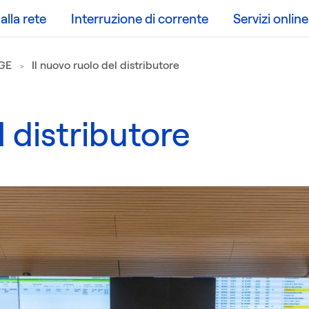
lla rete
Interruzione di corrente
Servizi online
DGE
Il nuovo ruolo del distributore
l distributore