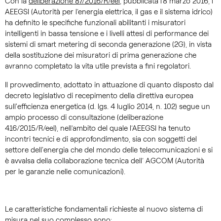
Con la
deliberazione 87/2016/R/eel
, pubblicata l’8 marzo 2016, l’
AEEGSI (Autorità per l’energia elettrica, il gas e il sistema idrico)
ha definito le specifiche funzionali abilitanti i misuratori
intelligenti in bassa tensione e i livelli attesi di performance dei
sistemi di smart metering di seconda generazione (2G), in vista
della sostituzione dei misuratori di prima generazione che
avranno completato la vita utile prevista a fini regolatori.
Il provvedimento, adottato in attuazione di quanto disposto dal
decreto legislativo di recepimento della direttiva europea
sull'efficienza energetica (d. lgs. 4 luglio 2014, n. 102) segue un
ampio processo di consultazione (deliberazione
416/2015/R/eel), nell’ambito del quale l’AEEGSI ha tenuto
incontri tecnici e di approfondimento, sia con soggetti del
settore dell'energia che del mondo delle telecomunicazioni e si
è avvalsa della collaborazione tecnica dell’ AGCOM (Autorità
per le garanzie nelle comunicazioni).
Le caratteristiche fondamentali richieste al nuovo sistema di
misura nel suo complesso sono: