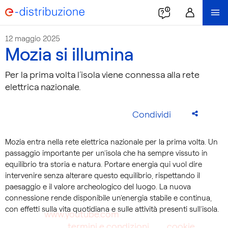
12 maggio 2025
Mozia si illumina
Per la prima volta l’isola viene connessa alla rete
elettrica nazionale.
Condividi
Mozia entra nella rete elettrica nazionale per la prima volta. Un
passaggio importante per un’isola che ha sempre vissuto in
equilibrio tra storia e natura. Portare energia qui vuol dire
intervenire senza alterare questo equilibrio, rispettando il
paesaggio e il valore archeologico del luogo. La nuova
connessione rende disponibile un’energia stabile e continua,
Questo video è ospitato su un sito web di terze
con effetti sulla vita quotidiana e sulle attività presenti sull’isola.
parti (
www.youtube.com
). Con la riproduzione
accetti i
termini e condizioni
e la
cookie