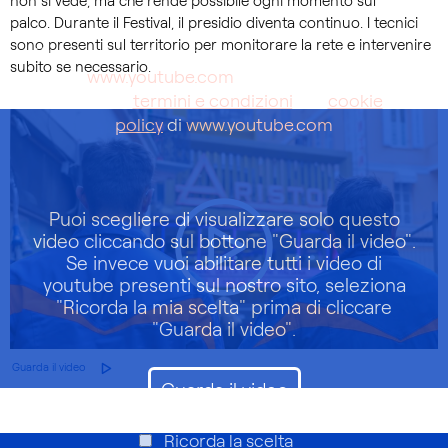
non si vede, ma che rende possibile ogni momento sul
palco. Durante il Festival, il presidio diventa continuo. I tecnici
sono presenti sul territorio per monitorare la rete e intervenire
Questo video è ospitato su un sito web di terze
subito se necessario.
parti (
www.youtube.com
). Con la riproduzione
accetti i
termini e condizioni
e la
cookie
policy
di
www.youtube.com
Puoi scegliere di visualizzare solo questo
video cliccando sul bottone "Guarda il video".
Se invece vuoi abilitare tutti i video di
youtube presenti sul nostro sito, seleziona
"Ricorda la mia scelta" prima di cliccare
"Guarda il video".
Guarda il video
Guarda il video
Ricorda la scelta