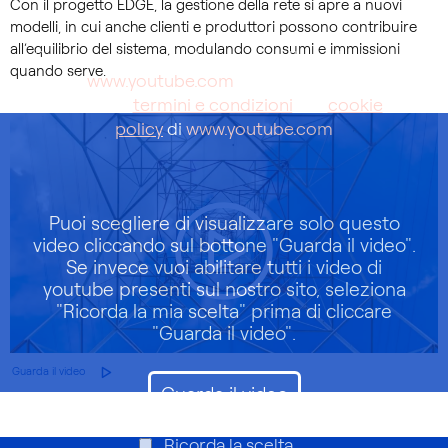
Con il progetto EDGE, la gestione della rete si apre a nuovi
modelli, in cui anche clienti e produttori possono contribuire
all’equilibrio del sistema, modulando consumi e immissioni
Questo video è ospitato su un sito web di terze
quando serve.
parti (
www.youtube.com
). Con la riproduzione
accetti i
termini e condizioni
e la
cookie
policy
di
www.youtube.com
Puoi scegliere di visualizzare solo questo
video cliccando sul bottone "Guarda il video".
Se invece vuoi abilitare tutti i video di
youtube presenti sul nostro sito, seleziona
"Ricorda la mia scelta" prima di cliccare
"Guarda il video".
Guarda il video
Guarda il video
Ricorda la scelta