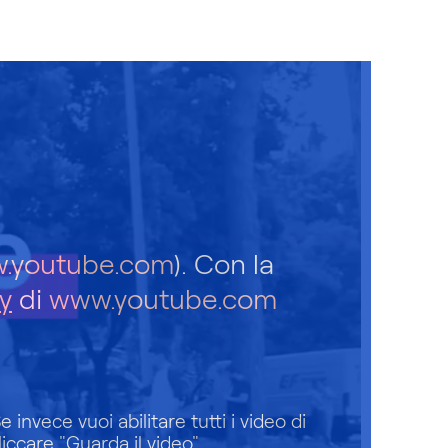
.youtube.com
). Con la
y
di
www.youtube.com
invece vuoi abilitare tutti i video di
iccare "Guarda il video".