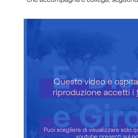
Questo video è ospitat
riproduzione accetti i
Puoi scegliere di visualizzare solo q
youtube presenti sul nos