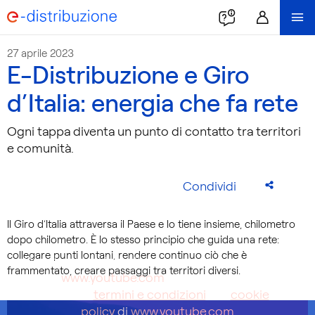
27 aprile 2023
E-Distribuzione e Giro
d’Italia: energia che fa rete
Ogni tappa diventa un punto di contatto tra territori
e comunità.
Condividi
Il Giro d’Italia attraversa il Paese e lo tiene insieme, chilometro
dopo chilometro. È lo stesso principio che guida una rete:
collegare punti lontani, rendere continuo ciò che è
Questo video è ospitato su un sito web di terze
frammentato, creare passaggi tra territori diversi.
parti (
www.youtube.com
). Con la riproduzione
accetti i
termini e condizioni
e la
cookie
policy
di
www.youtube.com