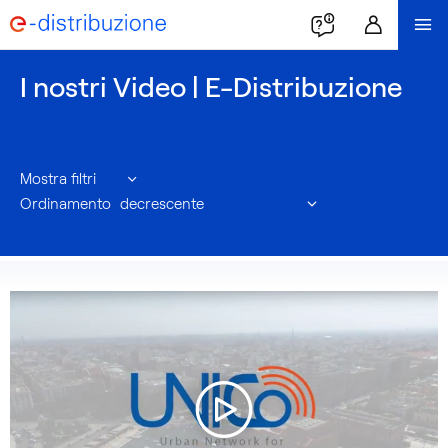
I nostri Video | E-Distribuzione
Mostra filtri
Ordinamento
La
sezione
contiene
una
selezione
di
articoli