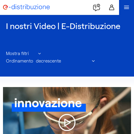
I nostri Video | E-Distribuzione
Mostra filtri
Ordinamento
La
sezione
contiene
una
selezione
di
articoli