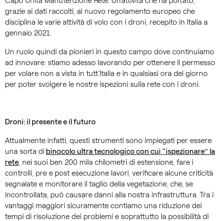
Capo Unità Manutenzione Rete. Un’attività che ha portato,
grazie ai dati raccolti, al nuovo regolamento europeo che
disciplina le varie attività di volo con i droni, recepito in Italia a
gennaio 2021.
Un ruolo quindi da pionieri in questo campo dove continuiamo
ad innovare: stiamo adesso lavorando per ottenere il permesso
per volare non a vista in tutt'Italia e in qualsiasi ora del giorno
per poter svolgere le nostre ispezioni sulla rete con i droni.
Droni: il presente e il futuro
Attualmente infatti, questi strumenti sono impiegati per essere
una sorta di
binocolo ultra tecnologico con cui “ispezionare” la
rete
, nei suoi ben 200 mila chilometri di estensione, fare i
controlli, pre e post esecuzione lavori, verificare alcune criticità
segnalate e monitorare il taglio della vegetazione, che, se
incontrollata, può causare danni alla nostra infrastruttura. Tra i
vantaggi maggiori sicuramente contiamo una riduzione dei
tempi di risoluzione dei problemi e soprattutto la possibilità di