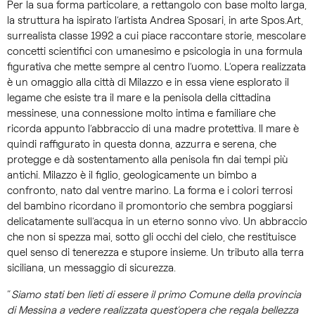
Per la sua forma particolare, a rettangolo con base molto larga,
la struttura ha ispirato l’artista Andrea Sposari, in arte Spos.Art,
surrealista classe 1992 a cui piace raccontare storie, mescolare
concetti scientifici con umanesimo e psicologia in una formula
figurativa che mette sempre al centro l’uomo. L’opera realizzata
è un omaggio alla città di Milazzo e in essa viene esplorato il
legame che esiste tra il mare e la penisola della cittadina
messinese, una connessione molto intima e familiare che
ricorda appunto l’abbraccio di una madre protettiva. Il mare è
quindi raffigurato in questa donna, azzurra e serena, che
protegge e dà sostentamento alla penisola fin dai tempi più
antichi. Milazzo è il figlio, geologicamente un bimbo a
confronto, nato dal ventre marino. La forma e i colori terrosi
del bambino ricordano il promontorio che sembra poggiarsi
delicatamente sull’acqua in un eterno sonno vivo. Un abbraccio
che non si spezza mai, sotto gli occhi del cielo, che restituisce
quel senso di tenerezza e stupore insieme. Un tributo alla terra
siciliana, un messaggio di sicurezza.
“
Siamo stati ben lieti di essere il primo Comune della provincia
di Messina a vedere realizzata quest’opera che regala bellezza