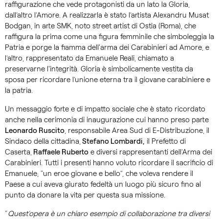
raffigurazione che vede protagonisti da un lato la Gloria,
dall’altro l’Amore. A realizzarla è stato l’artista Alexandru Musat
Bodgan, in arte SMK, noto street artist di Ostia (Roma), che
raffigura la prima come una figura femminile che simboleggia la
Patria e porge la fiamma dell'arma dei Carabinieri ad Amore, e
l’altro, rappresentato da Emanuele Reali, chiamato a
preservarne l'integrità. Gloria è simbolicamente vestita da
sposa per ricordare l’unione eterna tra il giovane carabiniere e
la patria.
Un messaggio forte e di impatto sociale che è stato ricordato
anche nella cerimonia di inaugurazione cui hanno preso parte
Leonardo Ruscito
, responsabile Area Sud di E-Distribuzione, il
Sindaco della cittadina,
Stefano Lombardi,
il Prefetto di
Caserta,
Raffaele Ruberto
e diversi rappresentanti dell’Arma dei
Carabinieri. Tutti i presenti hanno voluto ricordare il sacrificio di
Emanuele, “un eroe giovane e bello”, che voleva rendere il
Paese a cui aveva giurato fedeltà un luogo più sicuro fino al
punto da donare la vita per questa sua missione.
“
Quest’opera è un chiaro esempio di collaborazione tra diversi