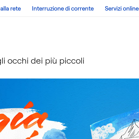
lla rete
Interruzione di corrente
Servizi online
i occhi dei più piccoli