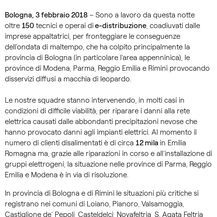
Bologna, 3 febbraio 2018
– Sono a lavoro da questa notte
oltre
150
tecnici e operai di
e-distribuzione
, coadiuvati dalle
imprese appaltatrici, per fronteggiare le conseguenze
dell'ondata di maltempo, che ha colpito principalmente la
provincia di Bologna (in particolare l’area appenninica), le
province di Modena, Parma, Reggio Emilia e Rimini provocando
disservizi diffusi a macchia di leopardo.
Le nostre squadre stanno intervenendo, in molti casi in
condizioni di difficile viabilità, per riparare i danni alla rete
elettrica causati dalle abbondanti precipitazioni nevose che
hanno provocato danni agli impianti elettrici. Al momento il
numero di clienti disalimentati è di circa
12 mila
in Emilia
Romagna ma, grazie alle riparazioni in corso e all’installazione di
gruppi elettrogeni, la situazione nelle province di Parma, Reggio
Emilia e Modena è in via di risoluzione.
In provincia di Bologna e di Rimini le situazioni più critiche si
registrano nei comuni di Loiano, Pianoro, Valsamoggia,
Castiglione de’ Pepoli, Casteldelci, Novafeltria, S. Agata Feltria