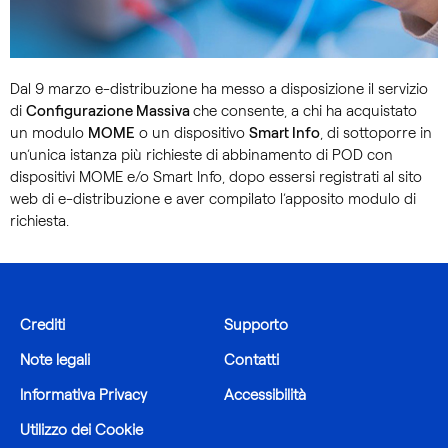
Dal 9 marzo e-distribuzione ha messo a disposizione il servizio
di
Configurazione Massiva
che consente, a chi ha acquistato
un modulo
MOME
o un dispositivo
Smart Info
, di sottoporre in
un’unica istanza più richieste di abbinamento di POD con
dispositivi MOME e/o Smart Info, dopo essersi registrati al sito
web di e-distribuzione e aver compilato l’apposito modulo di
richiesta.
Crediti
Supporto
Note legali
Contatti
Informativa Privacy
Accessibilità
Utilizzo dei Cookie