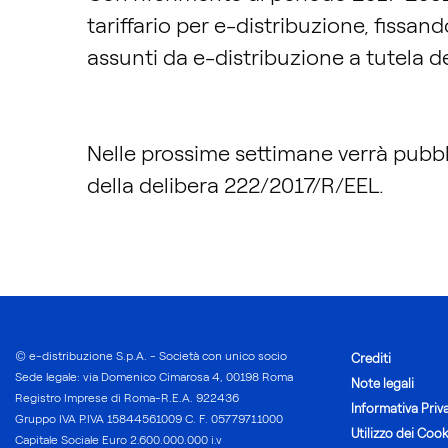
tariffario per e-distribuzione, fissan
assunti da e-distribuzione a tutela dei 
Nelle prossime settimane verrà pubbli
della delibera 222/2017/R/EEL.
© e-distribuzione S.p.A. - Società con unico socio
Crediti
Sede legale: via Domenico Cimarosa 4, 00198 Roma
Note legali
Registro Imprese di Roma-R.E.A. 922436
Informativa Priv
Gruppo IVA P.IVA 15844561009 C. F. 05779711000
Utilizzo dei Cook
Capitale Sociale Euro 2.600.000.000 i.v