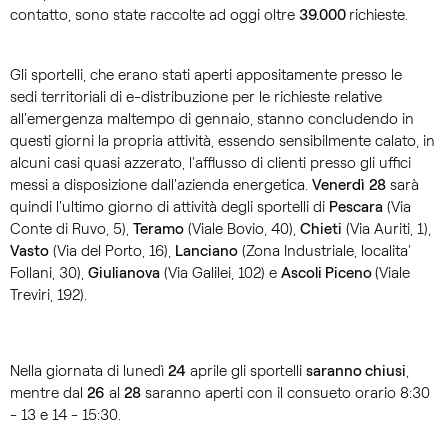
contatto, sono state raccolte ad oggi oltre
39.000
richieste.
Gli sportelli, che erano stati aperti appositamente presso le
sedi territoriali di e-distribuzione per le richieste relative
all'emergenza maltempo di gennaio, stanno concludendo in
questi giorni la propria attività, essendo sensibilmente calato, in
alcuni casi quasi azzerato, l'afflusso di clienti presso gli uffici
messi a disposizione dall'azienda energetica.
Venerdì
28
sarà
quindi l'ultimo giorno di attività degli sportelli di
Pescara
(Via
Conte di Ruvo, 5),
Teramo
(Viale Bovio, 40),
Chieti
(Via Auriti, 1),
Vasto
(Via del Porto, 16),
Lanciano
(Zona Industriale, localita'
Follani, 30),
Giulianova
(Via Galilei, 102) e
Ascoli Piceno
(Viale
Treviri, 192).
Nella giornata di lunedì
24
aprile gli sportelli
saranno chiusi
,
mentre dal
26
al
28
saranno aperti con il consueto orario 8:30
- 13 e 14 - 15:30.