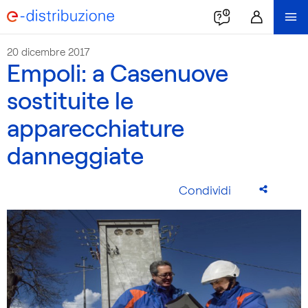
20 dicembre 2017
Empoli: a Casenuove
sostituite le
apparecchiature
danneggiate
Condividi