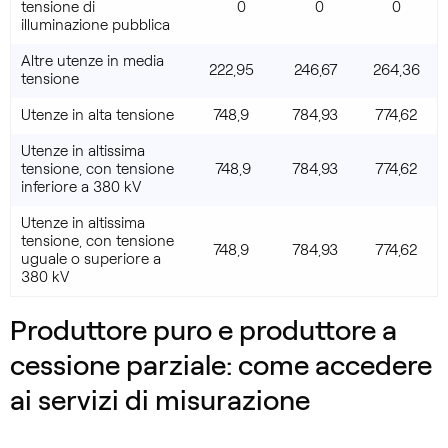
tensione di
0
0
0
illuminazione pubblica
Altre utenze in media
222,95
246,67
264,36
tensione
Utenze in alta tensione
748,9
784,93
774,62
Utenze in altissima
tensione, con tensione
748,9
784,93
774,62
inferiore a 380 kV
Utenze in altissima
tensione, con tensione
748,9
784,93
774,62
uguale o superiore a
380 kV
Produttore puro e produttore a
cessione parziale: come accedere
ai servizi di misurazione