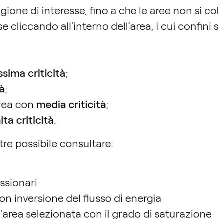
ione di interesse, fino a che le aree non si c
se cliccando all’interno dell’area, i cui confini
ssima criticità
;
tà
;
area con
media criticità
;
lta criticità
.
ltre possibile consultare:
ssionari
on inversione del flusso di energia
’area selezionata con il grado di saturazione