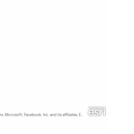
Map data © OpenStreetMap contributors, Microsoft, Facebook, Inc. and its affiliates, Esri Community Maps contributors, Map layer by Esri