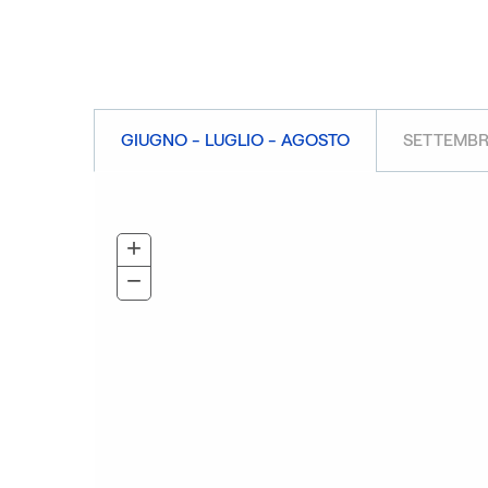
GIUGNO - LUGLIO - AGOSTO
SETTEMBR
+
Zoom
In
−
Zoom
Out