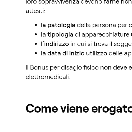
loro sopravvivenza devono
farne rich
attesti:
la patologia
della persona
per 
la tipologia
di apparecchiature u
l’indirizzo
in cui si trova il sogg
la data di inizio utilizzo
delle ap
Il Bonus per disagio fisico
non
deve e
elettromedicali.
Come viene erogato 