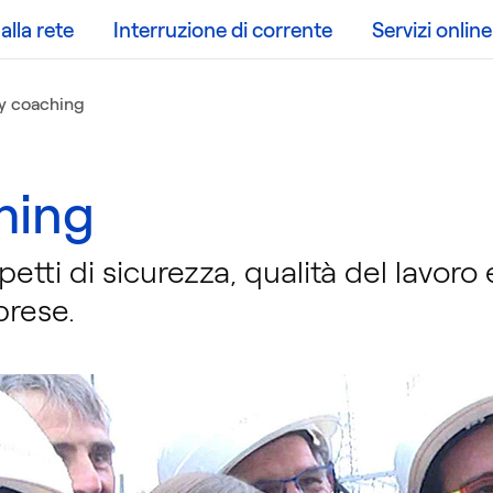
lla rete
Interruzione di corrente
Servizi online
y coaching
hing
etti di sicurezza, qualità del lavor
prese.