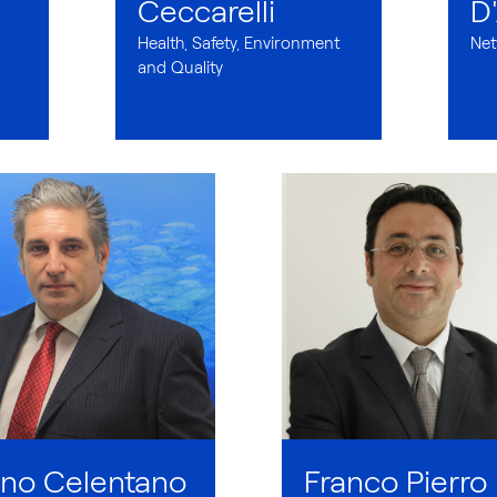
Ceccarelli
D
Health, Safety, Environment
Net
and Quality
ino Celentano
Franco Pierro