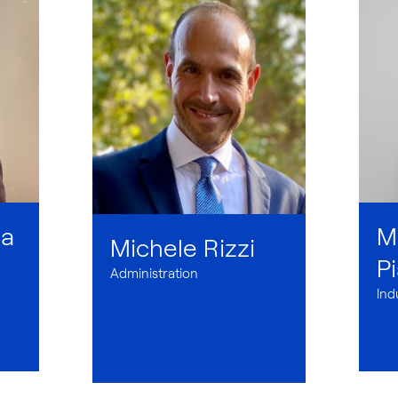
da
M
Michele Rizzi
P
Administration
Ind