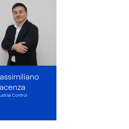
assimiliano
iacenza
ustrial Control