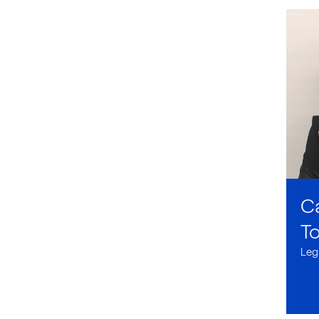
C
T
Leg