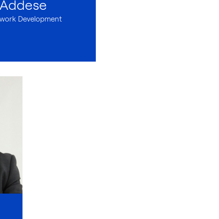
'Addese
work Development