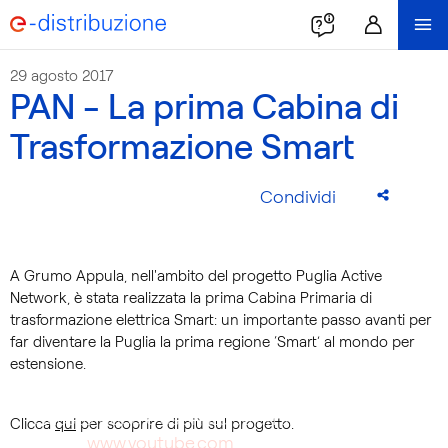
29 agosto 2017
PAN - La prima Cabina di
Trasformazione Smart
Condividi
A Grumo Appula, nell'ambito del progetto Puglia Active
Network, è stata realizzata la prima Cabina Primaria di
trasformazione elettrica Smart: un importante passo avanti per
far diventare la Puglia la prima regione ‘Smart’ al mondo per
estensione.
Questo video è ospitato su un sito web di terze
Clicca
qui
per scoprire di più sul progetto.
parti (
www.youtube.com
). Con la riproduzione