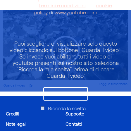
accetti i
termini e condizioni
e la
cookie
policy
di
www.youtube.com
Puoi scegliere di visualizzare solo questo
video cliccando sul bottone "Guarda il video".
Se invece vuoi abilitare tutti i video di
youtube presenti sul nostro sito, seleziona
"Ricorda la mia scelta" prima di cliccare
"Guarda il video".
Leggi la trascrizione
Guarda il video
Guarda il video
Ricorda la scelta
Crediti
Supporto
Note legali
Contatti