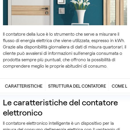
Il contatore della luce è lo strumento che serve a misurare il
flusso di energia elettrica che viene utilizzata, espresso in kWh.
Grazie alla disponibilità giornaliera di dati di misura quartorari, il
cliente può avvalersi di informazioni sull’energia consumata o
prodotta sempre più puntuali, che offrono la possibilità di
comprendere meglio le proprie abitudini di consumo.
CARATTERISTICHE
STRUTTURA DEL CONTATORE
COME LE
Le caratteristiche del contatore
elettronico
Il contatore elettronico intelligente è un dispositivo per la
misura del consumo dell’energia elettrica con il vantaggio di