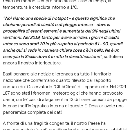
resto del mondo, sempre nello stesso lasso di tempo, la
temperatura è cresciuta intorno a 1°C.
“Noi siamo una specie di hotspot - e questo significa che
abbiamo periodi di siccità o di piogge intense - dove la
probabilità di eventi estremi è aumentata del 9% negli ultimi
vent'anni. Nel 2019, tanto per avere un’idea, i giorni di caldo
intenso sono stati 29 in più rispetto al periodo 61- 90, quindi
anche qui si vede in maniera chiara cosa c’è in ballo. Ne è un
esempio la Sicilia dove è in atto la desertificazione”
, sottolinea
ancora il nostro interlocutore.
Basti pensare alle notizie di cronaca da tutto il territorio
nazionale che confermano quanto rilevato dal rapporto
annuale dell’Osservatorio “CittàClima” di Legambiente. Nel 2021
187 sono stati i fenomeni meteorologici che hanno provocato
danni, cui 97 casi di allagamenti e 13 di frane, causati da piogge
intense (nelll’infografica interna di questo E-Dossier avete una
panoramica completa dei dati).
A fronte di una fragilità congenita, il nostro Paese ha
comunque delle “armi” per difendersi e raggiungere gli obiettivi