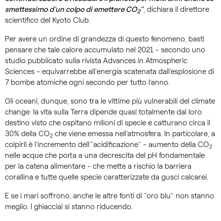
smettessimo d’un colpo di emettere CO
”
, dichiara il direttore
2
scientifico del Kyoto Club.
Per avere un ordine di grandezza di questo fenomeno, basti
pensare che tale calore accumulato nel 2021 - secondo uno
studio pubblicato sulla rivista Advances in Atmospheric
Sciences - equivarrebbe all'energia scatenata dall’esplosione di
7 bombe atomiche ogni secondo per tutto l’anno.
Gli oceani, dunque, sono tra le vittime più vulnerabili del climate
change: la vita sulla Terra dipende quasi totalmente dal loro
destino visto che ospitano milioni di specie e catturano circa il
30% della CO
che viene emessa nell’atmosfera. In particolare, a
2
colpirli è l’incremento dell’“acidificazione” - aumento della CO
2
nelle acque che porta a una decrescita del pH fondamentale
per la catena alimentare - che mette a rischio la barriera
corallina e tutte quelle specie caratterizzate da gusci calcarei.
E se i mari soffrono, anche le altre fonti di “oro blu” non stanno
meglio. I ghiacciai si stanno riducendo.